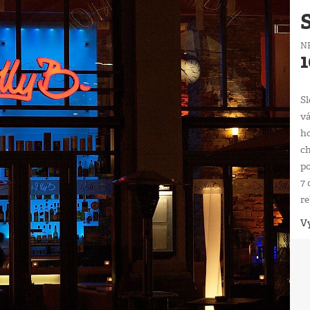
N
1
Sl
vá
ho
ch
p
7 
re
Vy