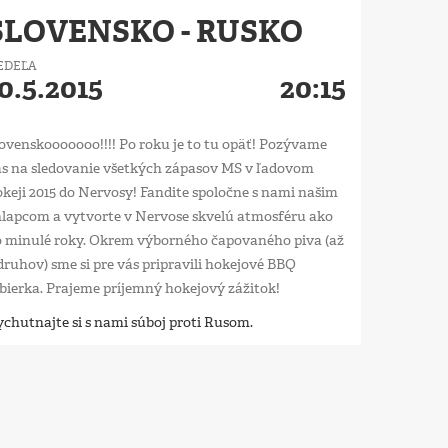
SLOVENSKO - RUSKO
EDEĽA
0.5.2015
20:15
ovenskooooooo!!!! Po roku je to tu opäť! Pozývame
s na sledovanie všetkých zápasov MS v ľadovom
keji 2015 do Nervosy! Fandite spoločne s nami našim
lapcom a vytvorte v Nervose skvelú atmosféru ako
o minulé roky. Okrem výborného čapovaného piva (až
druhov) sme si pre vás pripravili hokejové BBQ
bierka. Prajeme príjemný hokejový zážitok!
chutnajte si s nami súboj proti Rusom.