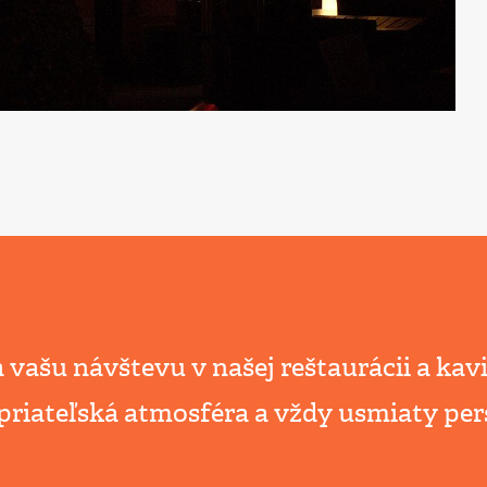
 vašu návštevu v našej reštaurácii a kavi
priateľská atmosféra a vždy usmiaty per