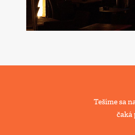
Tešíme sa na
čaká 