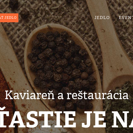
JEDLO
EVEN
Ť JEDLO
Kaviareň a reštaurácia
ŤASTIE JE N